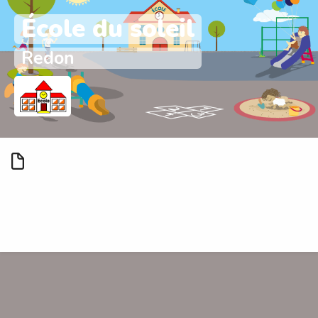
École du soleil
Redon